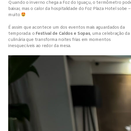
Quando o inverno chega a Foz do Iguaçu, o termômetro pod
baixar, mas o calor da hospitalidade do Foz Plaza Hotel sobe –
muito
É assim que acontece um dos eventos mais aguardados da
temporada: o
Festival de Caldos e Sopas
, uma celebração da
culinária que transforma noites frias em momentos
inesquecíveis ao redor da mesa.