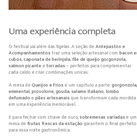
Uma experiência completa
O festival vai além das tigelas. A seção de
Antepastos e
Acompanhamentos
traz uma seleção artesanal com
bacon 
Temporada 2026
cubos
,
caponata de berinjela
,
file de queijo gorgonzola
,
aberta!
salmon picante
e
torradas
– perfeitos para complementar
cada caldo e criar combinações unicas.
A mesa de
Queijos e Frios
é um capítulo a parte:
gorgonzola
emmental
,
provolone
,
gouda
,
salame italiano
,
lombo
defumado
e
pães artesanais
que transformam cada mordida
em uma experiência memorável.
E para fechar com chave de ouro,
sobremesas variadas
e um
Idioma do site
mesa de
frutas frescas da estação
garantem o final perfeito
para essa noite gastronômica.