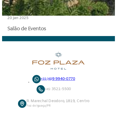
20 jan 2025
Temporada 2026
Salão de Eventos
aberta!
Idioma do site
9 9940-0770
+55 (45)
3521-5500
(45)
R. Marechal Deodoro, 1819, Centro
Foz do Iguaçu/PR