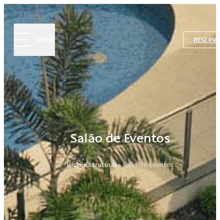
MENU
RESERVA
Salão de Eventos
Início
»
Estruturas
» Salão de Eventos